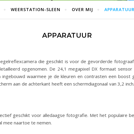
WEERSTATION-SLEEN
OVER MIJ
APPARATUU
APPARATUUR
gelreflexcamera die geschikt is voor de gevorderde fotograaf
edetailleerd opgenomen. De 24,1 megapixel DX formaat sensor 
ra ingebouwd waarmee je de kleuren en contrasten een boost ge
erm aan de achterkant heeft een schermdiagonaal van 3,2 inch. Hi
jectief geschikt voor alledaagse fotografie. Met het populaire 
eral mee naartoe te nemen.