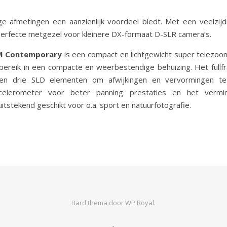
nge afmetingen een aanzienlijk voordeel biedt. Met een veelz
 perfecte metgezel voor kleinere DX-formaat D-SLR camera’s.
SM Contemporary
is een compact en lichtgewicht super telezoom
tsbereik in een compacte en weerbestendige behuizing. Het fullf
en drie SLD elementen om afwijkingen en vervormingen te 
accelerometer voor beter panning prestaties en het ver
itstekend geschikt voor o.a. sport en natuurfotografie.
Bard thema door
WP Royal
.