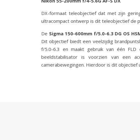
Nikon 55-200mm f/4-5.6G AF-S DX
DX-formaat teleobjectief dat met zijn geri
ultracompact ontwerp is dit teleobjectief de
De
Sigma 150-600mm f/5.0-6.3 DG OS H
Dit objectief biedt een veelzijdig brandpun
f/5.0-6.3 en maakt gebruik van één FLD 
beeldstabilisator is voorzien van een 
camerabewegingen. Hierdoor is dit objectief u